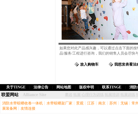
如果您对此产品感兴趣，可以通过点击下面的按
品/服务/工程进行咨询，我们的销售人员会尽快与
放入购物车
我想发表看法
关于TINGE
|
法律公告
|
网站地图
|
版权申明
|
联系TINGE
|
消防
联盟网站
Alliance Site
攀岩
拓展
心理行为训练
拓展培训
拓展训练
消防水带晾晒收卷一体机
┊
水带晾晒架厂家
┊
景观
┊
江苏
┊
南京
┊
苏州
┊
无锡
┊
常
展装备网
┊
友情连接