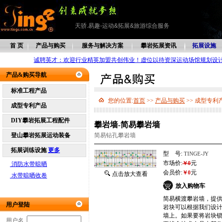
天骄.易趣-运动&拓展&旅游综合服务
首 页
产品与购买
服务与解决方案
攀岩拓展资讯
拓展设施
诚聘英才：欢迎行业精英加盟共创伟业！虚位以待资深运动场馆规划设
产品&购买导航
标准工程产品
您的位置:
首页
>>
产品与购买
>> 成型专利
成型专利产品
DIY攀岩拓展工程配件
攀岩墙-简易攀岩墙
登山攀岩拓展运动装备
简易钻孔攀岩墙
拓展训练设施
更多
型 号:
TINGE-JY
市场价:
元
￥0
消防水带晾晒
会员价:
元
￥0
点击放大查看
水带晾晒收卷
放入购物车
简易横渡攀岩墙，提
用户登陆
岩块可以根据我们设
墙上。如果要将岩块
用户名