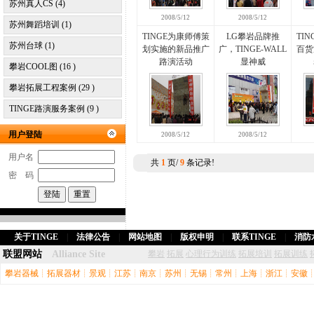
苏州真人CS (4)
2008/5/12
2008/5/12
苏州舞蹈培训 (1)
TINGE为康师傅策
LG攀岩品牌推
TI
苏州台球 (1)
划实施的新品推广
广，TINGE-WALL
百货
路演活动
显神威
攀岩COOL图 (16 )
攀岩拓展工程案例 (29 )
TINGE路演服务案例 (9 )
用户登陆
2008/5/12
2008/5/12
用户名
共
1
页/
9
条记录!
密 码
关于TINGE
|
法律公告
|
网站地图
|
版权申明
|
联系TINGE
|
消防
联盟网站
Alliance Site
攀岩
拓展
心理行为训练
拓展培训
拓展训练
攀岩器械
┊
拓展器材
┊
景观
┊
江苏
┊
南京
┊
苏州
┊
无锡
┊
常州
┊
上海
┊
浙江
┊
安徽