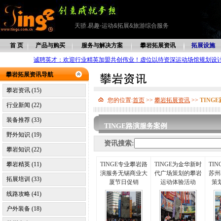
天骄.易趣-运动&拓展&旅游综合服务
首 页
产品与购买
服务与解决方案
攀岩拓展资讯
拓展设施
诚聘英才：欢迎行业精英加盟共创伟业！虚位以待资深运动场馆规划设
攀岩拓展资讯导航
攀岩资讯 (15)
您的位置:
首页
>>
攀岩拓展资讯
>>
TING
行业新闻 (22)
装备推荐 (33)
TINGE路演服务案例
野外知识 (19)
资讯搜索:
攀岩知识 (22)
攀岩精英 (11)
TINGE专业攀岩路
TINGE为金华新时
TI
演服务无锡商业大
代广场策划的攀岩
苏州
拓展培训 (33)
厦节日促销
运动体验活动
策
线路攻略 (41)
户外装备 (18)